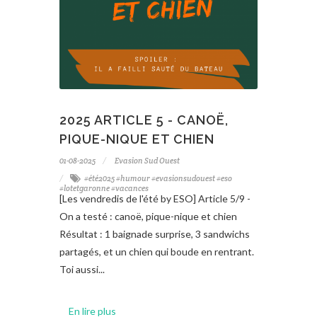
2025 ARTICLE 5 - CANOË,
PIQUE-NIQUE ET CHIEN
01-08-2025
Evasion Sud Ouest
#été2025 #humour #evasionsudouest #eso
#lotetgaronne #vacances
[Les vendredis de l'été by ESO] Article 5/9 -
On a testé : canoë, pique-nique et chien
Résultat : 1 baignade surprise, 3 sandwichs
partagés, et un chien qui boude en rentrant.
Toi aussi...
En lire plus