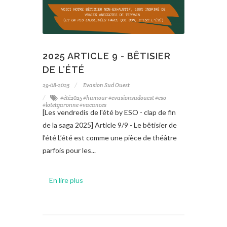
2025 ARTICLE 9 - BÊTISIER
DE L’ÉTÉ
29-08-2025
Evasion Sud Ouest
#été2025 #humour #evasionsudouest #eso
#lotetgaronne #vacances
[Les vendredis de l'été by ESO - clap de fin
de la saga 2025] Article 9/9 - Le bêtisier de
l’été L’été est comme une pièce de théâtre
parfois pour les...
En lire plus