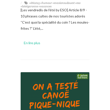
#été2025 #humour #evasionsudouest #eso
#lotetgaronne #vacances
[Les vendredis de l'été by ESO] Article 8/9 -
10 phrases cultes de nos touristes adorés
“C’est quoi la spécialité du coin ? Les moules-
frites ?” L’été,...
En lire plus