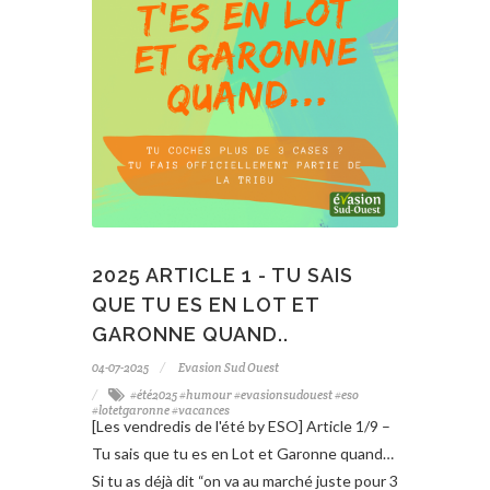
2025 ARTICLE 1 - TU SAIS
QUE TU ES EN LOT ET
GARONNE QUAND..
04-07-2025
Evasion Sud Ouest
#été2025 #humour #evasionsudouest #eso
#lotetgaronne #vacances
[Les vendredis de l'été by ESO] Article 1/9 –
Tu sais que tu es en Lot et Garonne quand…
Si tu as déjà dit “on va au marché juste pour 3